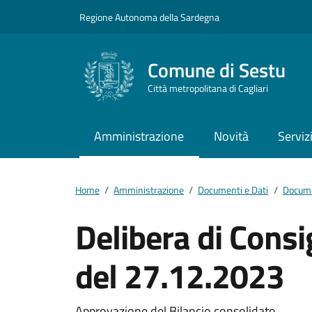
Vai ai contenuti
Vai al footer
Regione Autonoma della Sardegna
Comune di Sestu
Città metropolitana di Cagliari
Amministrazione
Novità
Serviz
Home
/
Amministrazione
/
Documenti e Dati
/
Docume
Delibera di Cons
del 27.12.2023
Approvazione del Bilancio consolidato