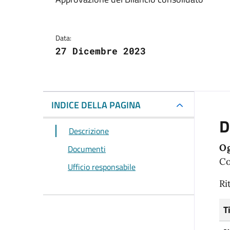
Dettagli del docum
Data:
27 Dicembre 2023
INDICE DELLA PAGINA
D
Descrizione
Og
Documenti
Co
Ufficio responsabile
Ri
T