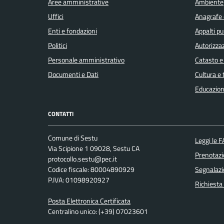
Aree amministrative
Ambiente
Uffici
Anagrafe e
Enti e fondazioni
Appalti pu
Politici
Autorizzaz
Personale amministrativo
Catasto e
Documenti e Dati
Cultura e
Educazion
CONTATTI
Comune di Sestu
Leggi le 
Via Scipione 1 09028, Sestu CA
Prenotaz
protocollo.sestu@pec.it
Codice fiscale: 80004890929
Segnalazi
P.IVA: 01098920927
Richiesta
Posta Elettronica Certificata
Centralino unico: (+39) 07023601