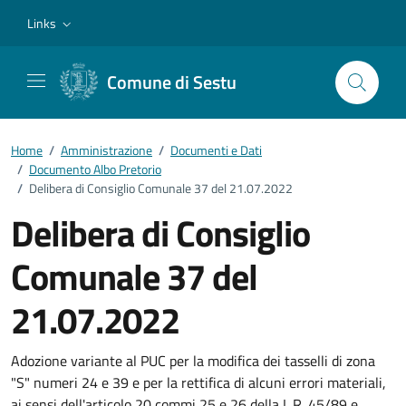
Vai ai contenuti
Vai al footer
Links
Comune di Sestu
Home
/
Amministrazione
/
Documenti e Dati
/
Documento Albo Pretorio
/
Delibera di Consiglio Comunale 37 del 21.07.2022
Delibera di Consiglio
Comunale 37 del
21.07.2022
Dettagli del documento
Adozione variante al PUC per la modifica dei tasselli di zona
"S" numeri 24 e 39 e per la rettifica di alcuni errori materiali,
ai sensi dell'articolo 20 commi 25 e 26 della L.R. 45/89 e