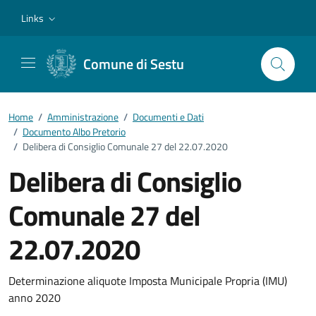
Vai ai contenuti
Vai al footer
Links
Comune di Sestu
Home
/
Amministrazione
/
Documenti e Dati
/
Documento Albo Pretorio
/
Delibera di Consiglio Comunale 27 del 22.07.2020
Delibera di Consiglio
Comunale 27 del
22.07.2020
Dettagli del documento
Determinazione aliquote Imposta Municipale Propria (IMU)
anno 2020