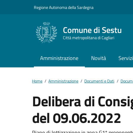
Vai ai contenuti
Vai al footer
Regione Autonoma della Sardegna
Comune di Sestu
Città metropolitana di Cagliari
Amministrazione
Novità
Serviz
Home
/
Amministrazione
/
Documenti e Dati
/
Docume
Delibera di Cons
del 09.06.2022
Piano di lottizzazione in zona G1* proponen