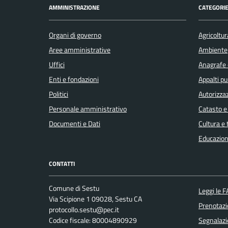
AMMINISTRAZIONE
CATEGORIE
Organi di governo
Agricoltur
Aree amministrative
Ambiente
Uffici
Anagrafe e
Enti e fondazioni
Appalti pu
Politici
Autorizzaz
Personale amministrativo
Catasto e
Documenti e Dati
Cultura e
Educazion
CONTATTI
Comune di Sestu
Leggi le 
Via Scipione 1 09028, Sestu CA
Prenotaz
protocollo.sestu@pec.it
Codice fiscale: 80004890929
Segnalazi