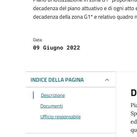
Dettagli del docum
decadenza del piano attuativo e di ogni atto 
decadenza della zona G1* e relativo quadro 
Data:
09 Giugno 2022
INDICE DELLA PAGINA
D
Descrizione
Pi
Documenti
Sp
Ufficio responsabile
ed
qu