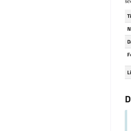
se
T
N
D
F
L
D