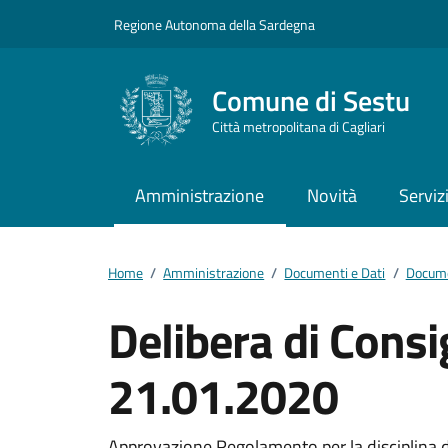
Vai ai contenuti
Vai al footer
Regione Autonoma della Sardegna
Comune di Sestu
Città metropolitana di Cagliari
Amministrazione
Novità
Serviz
Home
/
Amministrazione
/
Documenti e Dati
/
Docume
Delibera di Consi
21.01.2020
Approvazione Regolamento per la disciplina d