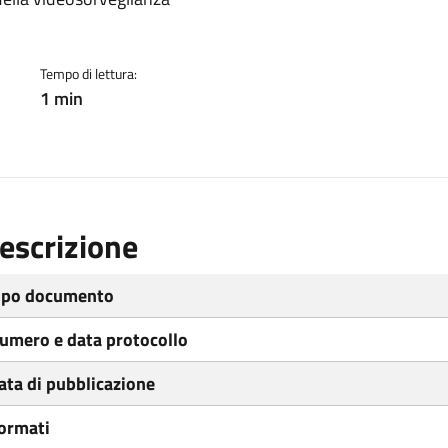
ento
Tempo di lettura:
1 min
escrizione
ipo documento
umero e data protocollo
ata di pubblicazione
ormati