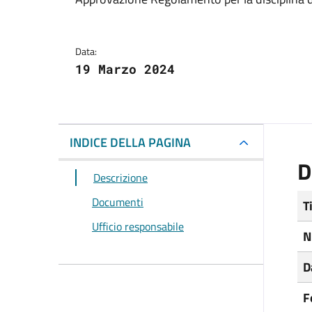
Dettagli del docum
Data:
19 Marzo 2024
INDICE DELLA PAGINA
D
Descrizione
Documenti
T
Ufficio responsabile
N
D
F