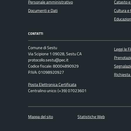
Personale amministrativo
Catasto e
Documenti e Dati
Cultura e
Educazion
CONTATTI
Comune di Sestu
Leggi le 
Via Scipione 1 09028, Sestu CA
Prenotaz
protocollo.sestu@pec.it
Codice fiscale: 80004890929
Segnalazi
P.IVA: 01098920927
Richiesta
Posta Elettronica Certificata
Centralino unico: (+39) 07023601
Mappa del sito
Statistiche Web