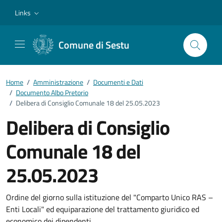
Vai ai contenuti
Vai al footer
Links
Comune di Sestu
Home
/
Amministrazione
/
Documenti e Dati
/
Documento Albo Pretorio
/
Delibera di Consiglio Comunale 18 del 25.05.2023
Delibera di Consiglio
Comunale 18 del
25.05.2023
Dettagli del documento
Ordine del giorno sulla istituzione del "Comparto Unico RAS –
Enti Locali" ed equiparazione del trattamento giuridico ed
economico dei dipendenti