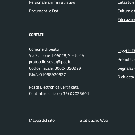
Personale amministrativo
Catasto e
Documenti e Dati
Cultura e
Educazion
CONTATTI
Comune di Sestu
Leggi le 
Via Scipione 1 09028, Sestu CA
Prenotaz
protocollo.sestu@pec.it
Codice fiscale: 80004890929
Segnalazi
P.IVA: 01098920927
Richiesta
Posta Elettronica Certificata
Centralino unico: (+39) 07023601
Mappa del sito
Statistiche Web