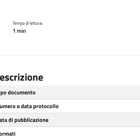
ento
Tempo di lettura:
1 min
escrizione
ipo documento
umero e data protocollo
ata di pubblicazione
ormati