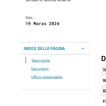
Dettagli del docum
Data:
19 Marzo 2024
INDICE DELLA PAGINA
D
Descrizione
Documenti
T
Ufficio responsabile
N
D
F