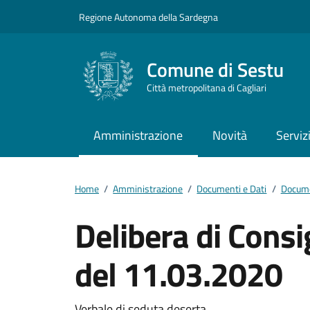
Vai ai contenuti
Vai al footer
Regione Autonoma della Sardegna
Comune di Sestu
Città metropolitana di Cagliari
Amministrazione
Novità
Serviz
Home
/
Amministrazione
/
Documenti e Dati
/
Docume
Delibera di Cons
del 11.03.2020
Verbale di seduta deserta