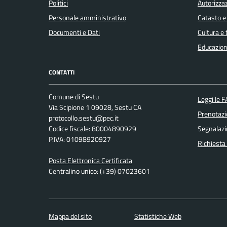
Politici
Autorizzaz
Personale amministrativo
Catasto e
Documenti e Dati
Cultura e
Educazion
CONTATTI
Comune di Sestu
Leggi le 
Via Scipione 1 09028, Sestu CA
Prenotaz
protocollo.sestu@pec.it
Codice fiscale: 80004890929
Segnalazi
P.IVA: 01098920927
Richiesta
Posta Elettronica Certificata
Centralino unico: (+39) 07023601
Mappa del sito
Statistiche Web