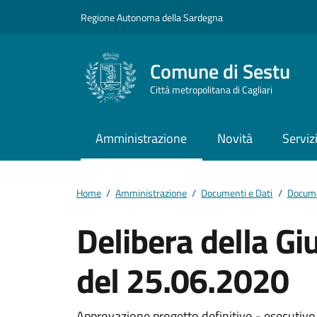
Vai ai contenuti
Vai al footer
Regione Autonoma della Sardegna
Comune di Sestu
Città metropolitana di Cagliari
Amministrazione
Novità
Serviz
Home
/
Amministrazione
/
Documenti e Dati
/
Docume
Delibera della G
del 25.06.2020
Approvazione progetto definitivo - esecutivo 