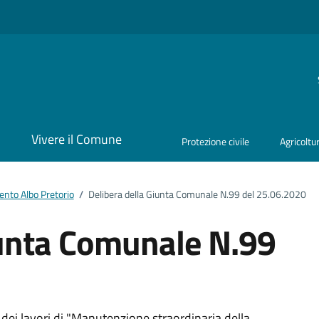
i
Vivere il Comune
Protezione civile
Agricoltu
nto Albo Pretorio
/
Delibera della Giunta Comunale N.99 del 25.06.2020
iunta Comunale N.99
dei lavori di "Manutenzione straordinaria della