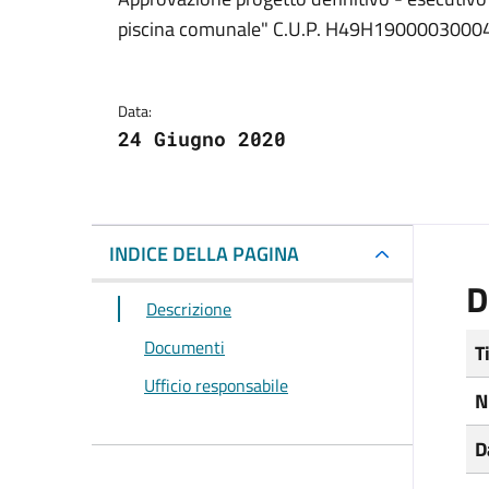
Dettagli del docum
piscina comunale" C.U.P. H49H19000030004
Data:
24 Giugno 2020
INDICE DELLA PAGINA
D
Descrizione
Documenti
T
Ufficio responsabile
N
D