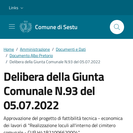
Vai ai contenuti
Vai al footer
Links
Comune di Sestu
Home
/
Amministrazione
/
Documenti e Dati
/
Documento Albo Pretorio
/
Delibera della Giunta Comunale N.93 del 05.07.2022
Delibera della Giunta
Comunale N.93 del
05.07.2022
Dettagli del documento
Approvazione del progetto di fattibilità tecnica - economica
dei lavori di "Realizzazione loculi all'interno del cimitero
comunale - CUP H41B21006620004".