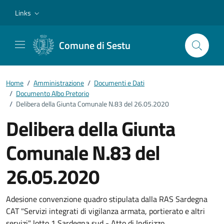
Vai ai contenuti
Vai al footer
Links
Comune di Sestu
Home
/
Amministrazione
/
Documenti e Dati
/
Documento Albo Pretorio
/
Delibera della Giunta Comunale N.83 del 26.05.2020
Delibera della Giunta
Comunale N.83 del
26.05.2020
Dettagli del documento
Adesione convenzione quadro stipulata dalla RAS Sardegna
CAT "Servizi integrati di vigilanza armata, portierato e altri
servizi" lotto 1 Sardegna sud - Atto di Indirizzo