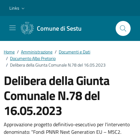
Vai ai contenuti
Vai al footer
Links
Comune di Sestu
Home
/
Amministrazione
/
Documenti e Dati
/
Documento Albo Pretorio
/
Delibera della Giunta Comunale N.78 del 16.05.2023
Delibera della Giunta
Comunale N.78 del
16.05.2023
Dettagli del documento
Approvazione progetto definitivo-esecutivo per l'intervento
denominato: "Fondi PNNR Next Generation EU – M5C2.