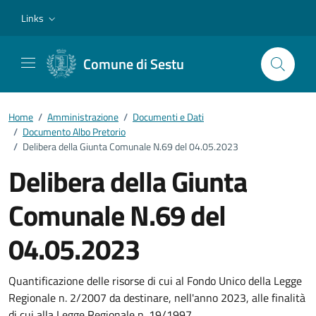
Vai ai contenuti
Vai al footer
Links
Comune di Sestu
Home
/
Amministrazione
/
Documenti e Dati
/
Documento Albo Pretorio
/
Delibera della Giunta Comunale N.69 del 04.05.2023
Delibera della Giunta
Comunale N.69 del
04.05.2023
Dettagli del documento
Quantificazione delle risorse di cui al Fondo Unico della Legge
Regionale n. 2/2007 da destinare, nell'anno 2023, alle finalità
di cui alla Legge Regionale n. 19/1997.