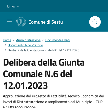
Vai ai contenuti
Vai al footer
Links
Comune di Sestu
Home
/
Amministrazione
/
Documenti e Dati
/
Documento Albo Pretorio
/
Delibera della Giunta Comunale N.6 del 12.01.2023
Delibera della Giunta
Comunale N.6 del
12.01.2023
Dettagli del documento
Approvazione del Progetto di Fattibilità Tecnico Economica dei
lavori di Ristrutturazione e ampliamento del Municipio - CUP
H44E21002120004