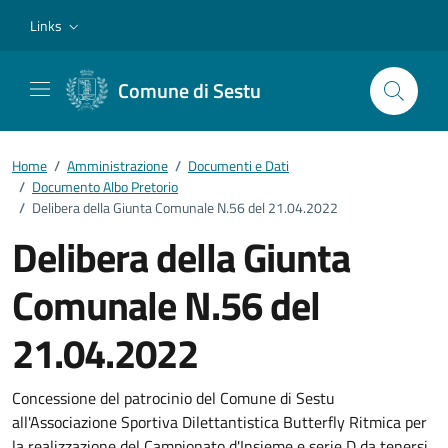
Vai ai contenuti
Vai al footer
Links
Comune di Sestu
Home
/
Amministrazione
/
Documenti e Dati
/
Documento Albo Pretorio
/
Delibera della Giunta Comunale N.56 del 21.04.2022
Delibera della Giunta
Comunale N.56 del
21.04.2022
Dettagli del documento
Concessione del patrocinio del Comune di Sestu
all'Associazione Sportiva Dilettantistica Butterfly Ritmica per
la realizzazione del Campionato d'Insieme e serie D da tenersi