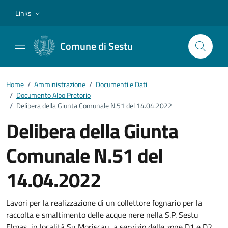
Vai ai contenuti
Vai al footer
Links
Comune di Sestu
Home
/
Amministrazione
/
Documenti e Dati
/
Documento Albo Pretorio
/
Delibera della Giunta Comunale N.51 del 14.04.2022
Delibera della Giunta
Comunale N.51 del
14.04.2022
Dettagli del documento
Lavori per la realizzazione di un collettore fognario per la
raccolta e smaltimento delle acque nere nella S.P. Sestu
Elmas, in località Su Moriscau, a servizio delle zone D1 e D2