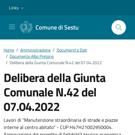
Vai ai contenuti
Vai al footer
Links
Comune di Sestu
Home
/
Amministrazione
/
Documenti e Dati
/
Documento Albo Pretorio
/
Delibera della Giunta Comunale N.42 del 07.04.2022
Delibera della Giunta
Comunale N.42 del
07.04.2022
Dettagli del documento
Lavori di "Manutenzione straordinaria di strade e piazze
interne al centro abitato" - CUP H47H21002950004.
Approvazione del progetto di fattibilità tecnico economica.