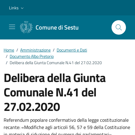
Vai ai contenuti
Vai al footer
Links
Comune di Sestu
Home
/
Amministrazione
/
Documenti e Dati
/
Documento Albo Pretorio
/
Delibera della Giunta Comunale N.41 del 27.02.2020
Delibera della Giunta
Comunale N.41 del
27.02.2020
Dettagli del documento
Referendum popolare confermativo della legge costituzionale
recante: «Modifiche agli articoli 56, 57 e 59 della Costituzione
in materia di riduzione del numero dei parlamentari»,