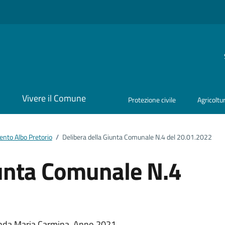
i
Vivere il Comune
Protezione civile
Agricoltu
nto Albo Pretorio
/
Delibera della Giunta Comunale N.4 del 20.01.2022
iunta Comunale N.4
anda Maria Carmina. Anno 2021