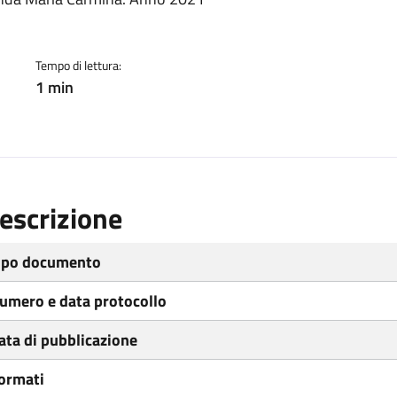
ento
Tempo di lettura:
1 min
escrizione
ipo documento
umero e data protocollo
ata di pubblicazione
ormati