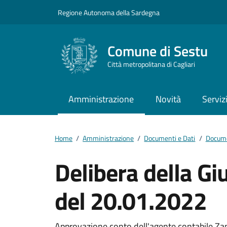
Vai ai contenuti
Vai al footer
Regione Autonoma della Sardegna
Comune di Sestu
Città metropolitana di Cagliari
Amministrazione
Novità
Serviz
Home
/
Amministrazione
/
Documenti e Dati
/
Docume
Delibera della G
del 20.01.2022
Approvazione conto dell'agente contabile Z