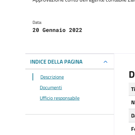
Dettagli del docum
Data:
20 Gennaio 2022
INDICE DELLA PAGINA
D
Descrizione
Documenti
T
Ufficio responsabile
N
D
F