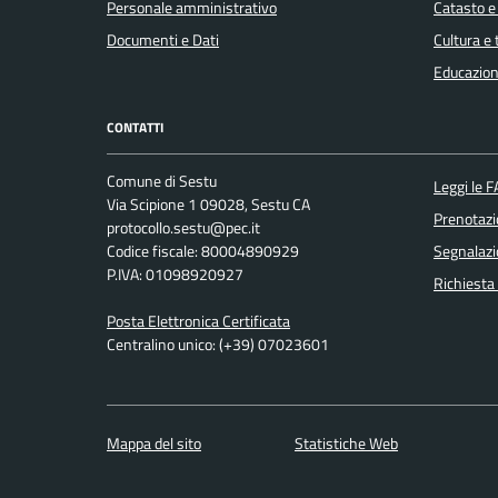
Personale amministrativo
Catasto e
Documenti e Dati
Cultura e
Educazion
CONTATTI
Comune di Sestu
Leggi le 
Via Scipione 1 09028, Sestu CA
Prenotaz
protocollo.sestu@pec.it
Codice fiscale: 80004890929
Segnalazi
P.IVA: 01098920927
Richiesta
Posta Elettronica Certificata
Centralino unico: (+39) 07023601
Mappa del sito
Statistiche Web