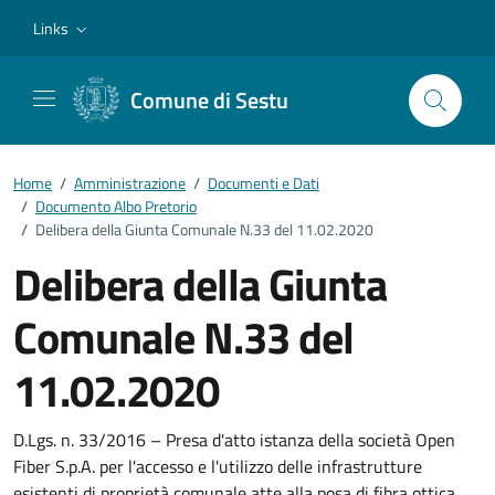
Vai ai contenuti
Vai al footer
Links
Comune di Sestu
Home
/
Amministrazione
/
Documenti e Dati
/
Documento Albo Pretorio
/
Delibera della Giunta Comunale N.33 del 11.02.2020
Delibera della Giunta
Comunale N.33 del
11.02.2020
Dettagli del documento
D.Lgs. n. 33/2016 – Presa d'atto istanza della società Open
Fiber S.p.A. per l'accesso e l'utilizzo delle infrastrutture
esistenti di proprietà comunale atte alla posa di fibra ottica