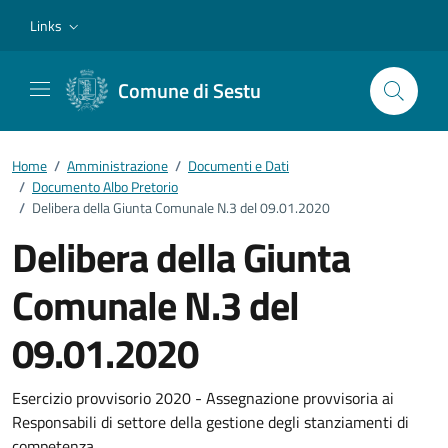
Vai ai contenuti
Vai al footer
Links
Comune di Sestu
Home
/
Amministrazione
/
Documenti e Dati
/
Documento Albo Pretorio
/
Delibera della Giunta Comunale N.3 del 09.01.2020
Delibera della Giunta
Comunale N.3 del
09.01.2020
Dettagli del documento
Esercizio provvisorio 2020 - Assegnazione provvisoria ai
Responsabili di settore della gestione degli stanziamenti di
competenza.