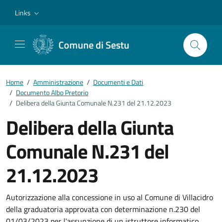
Vai ai contenuti
Vai al footer
Links
Comune di Sestu
Home
/
Amministrazione
/
Documenti e Dati
/
Documento Albo Pretorio
/
Delibera della Giunta Comunale N.231 del 21.12.2023
Delibera della Giunta
Comunale N.231 del
21.12.2023
Dettagli del documento
Autorizzazione alla concessione in uso al Comune di Villacidro
della graduatoria approvata con determinazione n.230 del
01/03/2023 per l'assunzione di un istruttore informatico