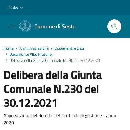
Vai ai contenuti
Vai al footer
Links
Comune di Sestu
Home
/
Amministrazione
/
Documenti e Dati
/
Documento Albo Pretorio
/
Delibera della Giunta Comunale N.230 del 30.12.2021
Delibera della Giunta
Comunale N.230 del
30.12.2021
Dettagli del documento
Approvazione del Referto del Controllo di gestione - anno
2020