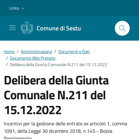
Vai ai contenuti
Vai al footer
Links
Comune di Sestu
Home
/
Amministrazione
/
Documenti e Dati
/
Documento Albo Pretorio
/
Delibera della Giunta Comunale N.211 del 15.12.2022
Delibera della Giunta
Comunale N.211 del
15.12.2022
Dettagli del documento
Incentivi per la gestione delle entrate ex articolo 1, comma
1091, della Legge 30 dicembre 2018, n.145 - Bozza
Regolamento.