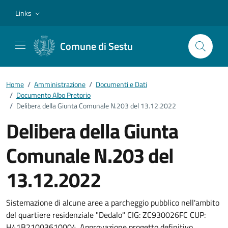
Vai ai contenuti
Vai al footer
Links
Comune di Sestu
Home
/
Amministrazione
/
Documenti e Dati
/
Documento Albo Pretorio
/
Delibera della Giunta Comunale N.203 del 13.12.2022
Delibera della Giunta
Comunale N.203 del
13.12.2022
Dettagli del documento
Sistemazione di alcune aree a parcheggio pubblico nell'ambito
del quartiere residenziale "Dedalo" CIG: ZC930026FC CUP:
H41B21003610004. Approvazione progetto definitivo