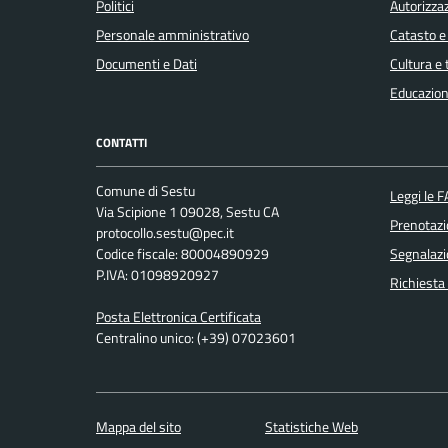
Politici
Autorizzaz
Personale amministrativo
Catasto e
Documenti e Dati
Cultura e
Educazion
CONTATTI
Comune di Sestu
Leggi le 
Via Scipione 1 09028, Sestu CA
Prenotaz
protocollo.sestu@pec.it
Codice fiscale: 80004890929
Segnalazi
P.IVA: 01098920927
Richiesta
Posta Elettronica Certificata
Centralino unico: (+39) 07023601
Mappa del sito
Statistiche Web