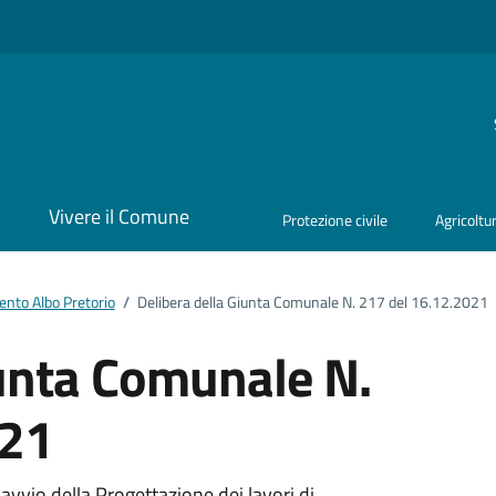
i
Vivere il Comune
Protezione civile
Agricoltu
nto Albo Pretorio
/
Delibera della Giunta Comunale N. 217 del 16.12.2021
iunta Comunale N.
021
vvio della Progettazione dei lavori di