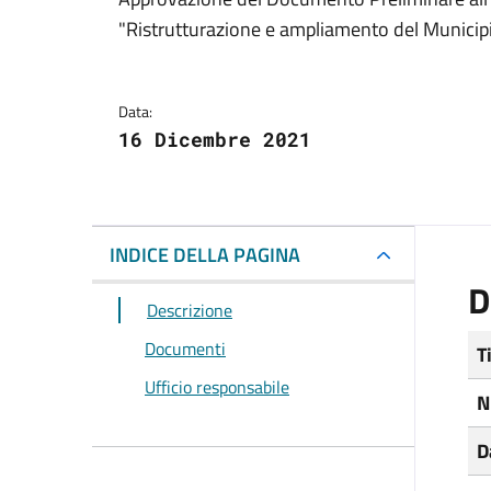
Dettagli del docum
"Ristrutturazione e ampliamento del Muni
Data:
16 Dicembre 2021
INDICE DELLA PAGINA
D
Descrizione
Documenti
T
Ufficio responsabile
N
D