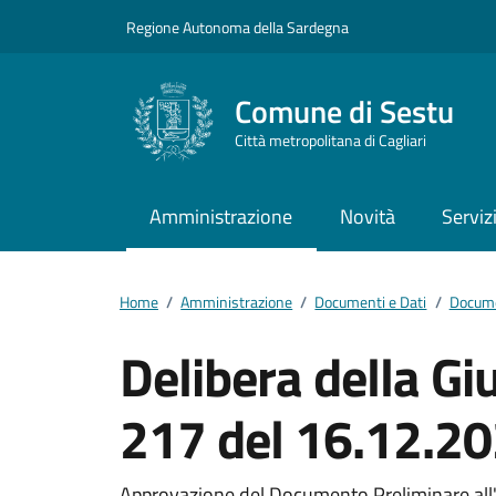
Vai ai contenuti
Vai al footer
Regione Autonoma della Sardegna
Comune di Sestu
Città metropolitana di Cagliari
Amministrazione
Novità
Serviz
Home
/
Amministrazione
/
Documenti e Dati
/
Docume
Delibera della G
217 del 16.12.2
Approvazione del Documento Preliminare all'a