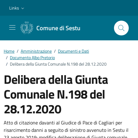
Vai ai contenuti
Vai al footer
Links
Comune di Sestu
Home
/
Amministrazione
/
Documenti e Dati
/
Documento Albo Pretorio
/
Delibera della Giunta Comunale N.198 del 28.12.2020
Delibera della Giunta
Comunale N.198 del
28.12.2020
Dettagli del documento
Atto di citazione davanti al Giudice di Pace di Cagliari per
risarcimento danni a seguito di sinistro avvenuto in Sestu il
23 agosto 2019: modifica deliberazione di Giunta comunale