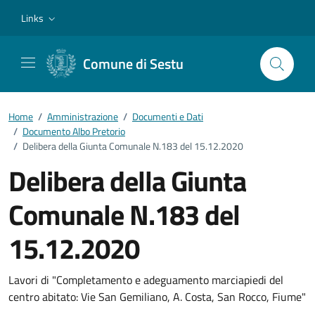
Vai ai contenuti
Vai al footer
Links
Comune di Sestu
Home
/
Amministrazione
/
Documenti e Dati
/
Documento Albo Pretorio
/
Delibera della Giunta Comunale N.183 del 15.12.2020
Delibera della Giunta
Comunale N.183 del
15.12.2020
Dettagli del documento
Lavori di "Completamento e adeguamento marciapiedi del
centro abitato: Vie San Gemiliano, A. Costa, San Rocco, Fiume"