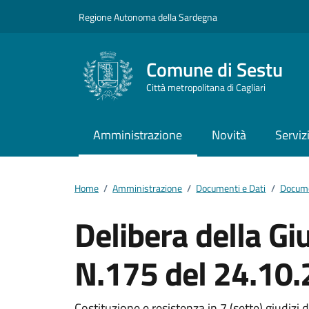
Vai ai contenuti
Vai al footer
Regione Autonoma della Sardegna
Comune di Sestu
Città metropolitana di Cagliari
Amministrazione
Novità
Serviz
Home
/
Amministrazione
/
Documenti e Dati
/
Docume
Delibera della G
N.175 del 24.10
Costituzione e resistenza in 7 (sette) giudizi d