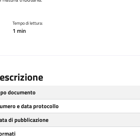
ento
Tempo di lettura:
1 min
escrizione
ipo documento
umero e data protocollo
ata di pubblicazione
ormati