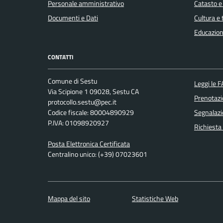
Personale amministrativo
Catasto e
Documenti e Dati
Cultura e
Educazion
CONTATTI
Comune di Sestu
Leggi le 
Via Scipione 1 09028, Sestu CA
Prenotaz
protocollo.sestu@pec.it
Codice fiscale: 80004890929
Segnalazi
P.IVA: 01098920927
Richiesta
Posta Elettronica Certificata
Centralino unico: (+39) 07023601
Mappa del sito
Statistiche Web