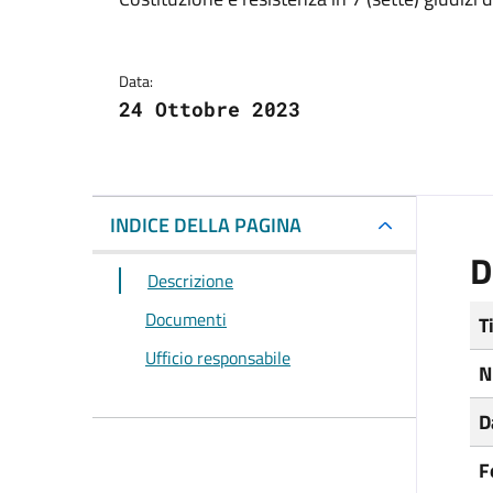
Dettagli del docum
Data:
24 Ottobre 2023
INDICE DELLA PAGINA
D
Descrizione
Documenti
T
Ufficio responsabile
N
D
F