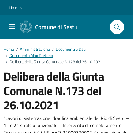
Vai ai contenuti
Vai al footer
Links
Comune di Sestu
Home
/
Amministrazione
/
Documenti e Dati
/
Documento Albo Pretorio
/
Delibera della Giunta Comunale N.173 del 26.10.2021
Delibera della Giunta
Comunale N.173 del
26.10.2021
Dettagli del documento
"Lavori di sistemazione idraulica ambientale del Rio di Sestu –
1° e 2° stralcio funzionale – Intervento di completamento.
Opere accessorie". CUP: H42C21000770002. Approvazione del