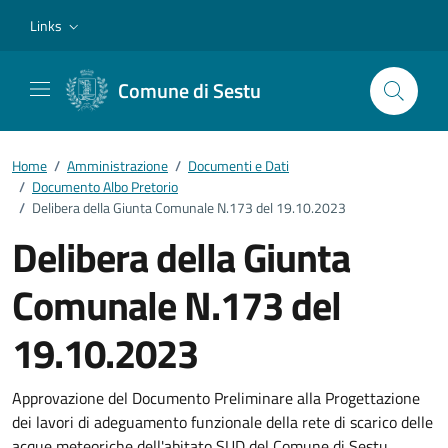
Vai ai contenuti
Vai al footer
Links
Comune di Sestu
Home
/
Amministrazione
/
Documenti e Dati
/
Documento Albo Pretorio
/
Delibera della Giunta Comunale N.173 del 19.10.2023
Delibera della Giunta
Comunale N.173 del
19.10.2023
Dettagli del documento
Approvazione del Documento Preliminare alla Progettazione
dei lavori di adeguamento funzionale della rete di scarico delle
acque meteoriche dell'abitato SUD del Comune di Sestu