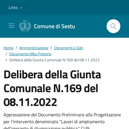
Vai ai contenuti
Vai al footer
Links
Comune di Sestu
Home
/
Amministrazione
/
Documenti e Dati
/
Documento Albo Pretorio
/
Delibera della Giunta Comunale N.169 del 08.11.2022
Delibera della Giunta
Comunale N.169 del
08.11.2022
Dettagli del documento
Approvazione del Documento Preliminare alla Progettazione
per l'intervento denominato "Lavori di ampliamento
dell'impianto di illuminazione pubblica." CUP: