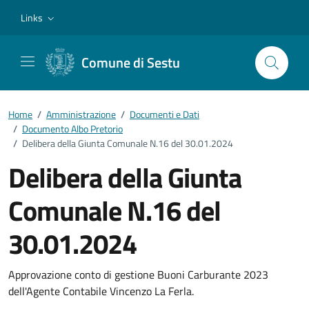
Vai ai contenuti
Vai al footer
Links
Comune di Sestu
Home
/
Amministrazione
/
Documenti e Dati
/
Documento Albo Pretorio
/
Delibera della Giunta Comunale N.16 del 30.01.2024
Delibera della Giunta
Comunale N.16 del
30.01.2024
Dettagli del documento
Approvazione conto di gestione Buoni Carburante 2023
dell'Agente Contabile Vincenzo La Ferla.