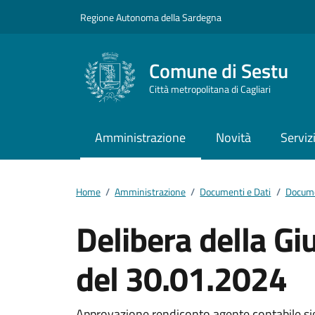
Vai ai contenuti
Vai al footer
Regione Autonoma della Sardegna
Comune di Sestu
Città metropolitana di Cagliari
Amministrazione
Novità
Serviz
Home
/
Amministrazione
/
Documenti e Dati
/
Docume
Delibera della G
del 30.01.2024
Approvazione rendiconto agente contabile sig