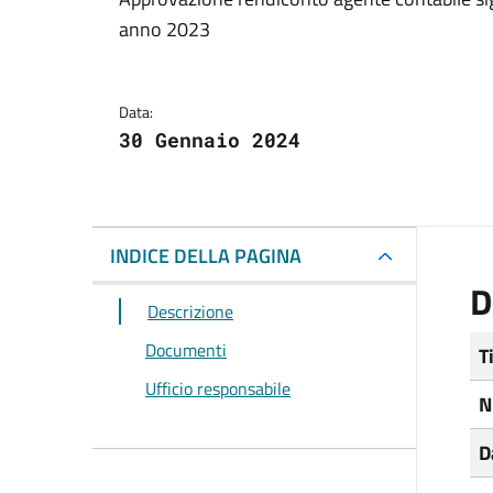
Dettagli del docum
anno 2023
Data:
30 Gennaio 2024
INDICE DELLA PAGINA
D
Descrizione
Documenti
T
Ufficio responsabile
N
D