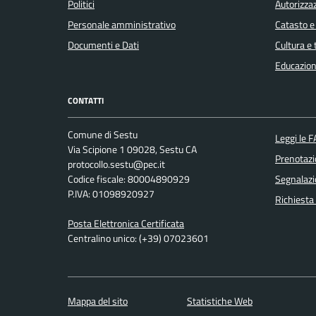
Politici
Autorizzaz
Personale amministrativo
Catasto e
Documenti e Dati
Cultura e
Educazion
CONTATTI
Comune di Sestu
Leggi le 
Via Scipione 1 09028, Sestu CA
Prenotaz
protocollo.sestu@pec.it
Codice fiscale: 80004890929
Segnalazi
P.IVA: 01098920927
Richiesta
Posta Elettronica Certificata
Centralino unico: (+39) 07023601
Mappa del sito
Statistiche Web