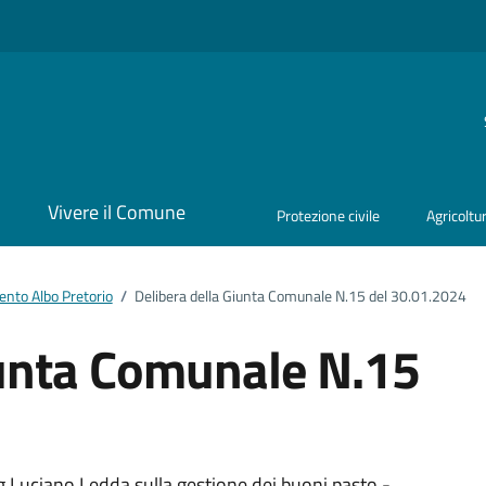
i
Vivere il Comune
Protezione civile
Agricoltu
nto Albo Pretorio
/
Delibera della Giunta Comunale N.15 del 30.01.2024
iunta Comunale N.15
.Luciano Ledda sulla gestione dei buoni pasto -