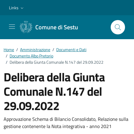
Vai ai contenuti
Vai al footer
Links
Comune di Sestu
Home
/
Amministrazione
/
Documenti e Dati
/
Documento Albo Pretorio
/
Delibera della Giunta Comunale N.147 del 29.09.2022
Delibera della Giunta
Comunale N.147 del
29.09.2022
Dettagli del documento
Approvazione Schema di Bilancio Consolidato, Relazione sulla
gestione contenente la Nota integrativa - anno 2021