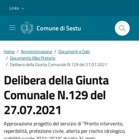
Vai ai contenuti
Vai al footer
Links
Comune di Sestu
Home
/
Amministrazione
/
Documenti e Dati
/
Documento Albo Pretorio
/
Delibera della Giunta Comunale N.129 del 27.07.2021
Delibera della Giunta
Comunale N.129 del
27.07.2021
Dettagli del documento
Approvazione progetto del servizio di "Pronto intervento,
reperibilità, protezione civile, allerta per rischio idrologico,
viabilità rurale 2021-2023" durata 24 mesi.