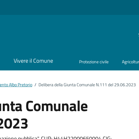
i
Vivere il Comune
Protezione civile
Agricoltu
nto Albo Pretorio
/
Delibera della Giunta Comunale N.111 del 29.06.2023
iunta Comunale
.2023
minazione pubblica". CUP: H44H22000650004 CIG: