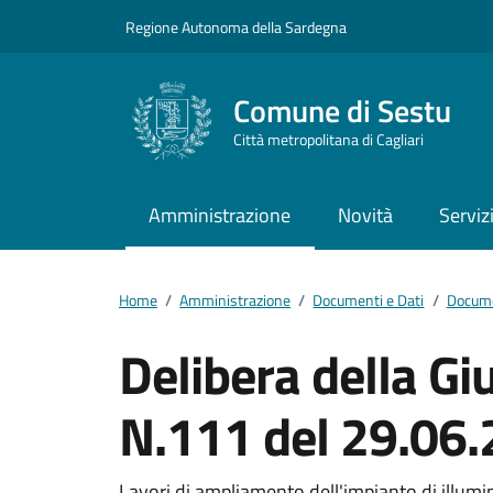
Vai ai contenuti
Vai al footer
Regione Autonoma della Sardegna
Comune di Sestu
Città metropolitana di Cagliari
Amministrazione
Novità
Serviz
Home
/
Amministrazione
/
Documenti e Dati
/
Docume
Delibera della G
N.111 del 29.06
Lavori di ampliamento dell'impianto di illu