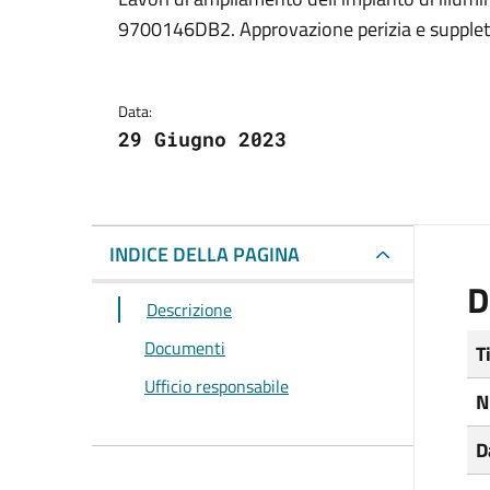
Dettagli del docum
9700146DB2. Approvazione perizia e suppleti
Data:
29 Giugno 2023
INDICE DELLA PAGINA
D
Descrizione
Documenti
T
Ufficio responsabile
N
D