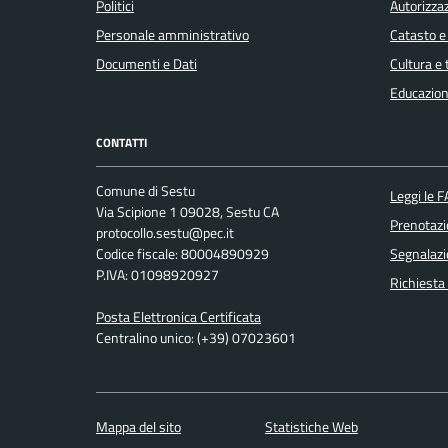
Politici
Autorizzaz
Personale amministrativo
Catasto e
Documenti e Dati
Cultura e
Educazion
CONTATTI
Comune di Sestu
Leggi le 
Via Scipione 1 09028, Sestu CA
Prenotaz
protocollo.sestu@pec.it
Codice fiscale: 80004890929
Segnalazi
P.IVA: 01098920927
Richiesta
Posta Elettronica Certificata
Centralino unico: (+39) 07023601
Mappa del sito
Statistiche Web