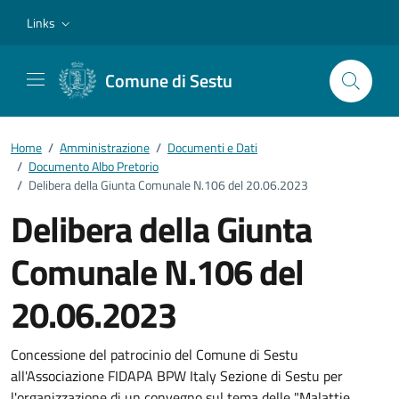
Vai ai contenuti
Vai al footer
Links
Comune di Sestu
Home
/
Amministrazione
/
Documenti e Dati
/
Documento Albo Pretorio
/
Delibera della Giunta Comunale N.106 del 20.06.2023
Delibera della Giunta
Comunale N.106 del
20.06.2023
Dettagli del documento
Concessione del patrocinio del Comune di Sestu
all'Associazione FIDAPA BPW Italy Sezione di Sestu per
l'organizzazione di un convegno sul tema delle "Malattie