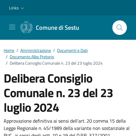
Vai ai contenuti
Vai al footer
Links
Comune di Sestu
Home
/
Amministrazione
/
Documenti e Dati
/
Documento Albo Pretorio
/
Delibera Consiglio Comunale n. 23 del 23 luglio 2024
Delibera Consiglio
Comunale n. 23 del 23
luglio 2024
Dettagli del documento
Approvazione definitiva ai sensi dell’art. 20 comma 15 della
Legge Regionale n. 45/1989 della variante non sostanziale al
PUC, ai sensi degli artt. 10 e 19 del D.P.R. 327/2001.