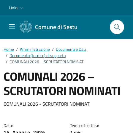
Vai ai contenuti
Vai al footer
Links
Comune di Sestu
Home
/
Amministrazione
/
Documenti e Dati
/
Documento (tecnico) di supporto
/
COMUNALI 2026 – SCRUTATORI NOMINATI
COMUNALI 2026 –
SCRUTATORI NOMINATI
Dettagli del documento
COMUNALI 2026 - SCRUTATORI NOMINATI
Data:
Tempo di lettura:
1 min
15 Maggio 2026