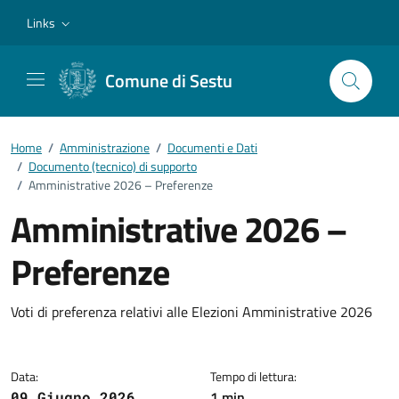
Vai ai contenuti
Vai al footer
Links
Comune di Sestu
Home
/
Amministrazione
/
Documenti e Dati
/
Documento (tecnico) di supporto
/
Amministrative 2026 – Preferenze
Amministrative 2026 –
Preferenze
Dettagli del documento
Voti di preferenza relativi alle Elezioni Amministrative 2026
Data:
Tempo di lettura:
1 min
09 Giugno 2026