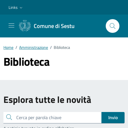
Vai ai contenuti
Vai al footer
Links
Comune di Sestu
Home
/
Amministrazione
/
Biblioteca
Biblioteca
Esplora tutte le novità
Cerca
Invio