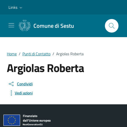
Vai ai contenuti
Vai al footer
Links
Comune di Sestu
Home
/
Punti di Contatto
/
Argiolas Roberta
Argiolas Roberta
Condividi
Vedi azioni