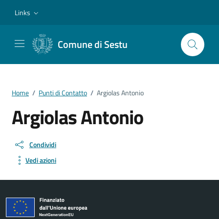
Vai ai contenuti
Vai al footer
Links
Comune di Sestu
Home
/
Punti di Contatto
/
Argiolas Antonio
Argiolas Antonio
Condividi
Vedi azioni