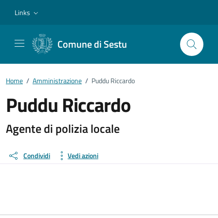
Vai ai contenuti
Vai al footer
Links
Comune di Sestu
Home
/
Amministrazione
/
Puddu Riccardo
Puddu Riccardo
Dettagli della persona
Agente di polizia locale
Condividi
Vedi azioni