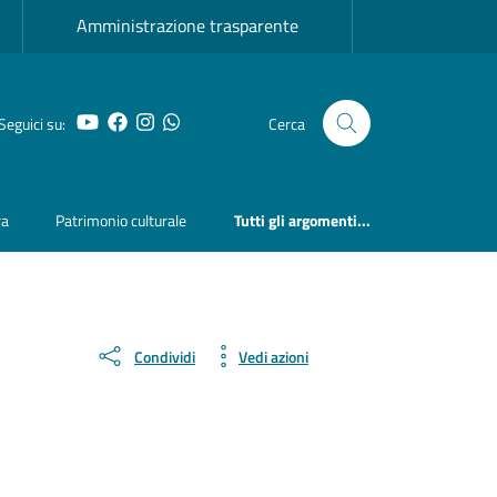
Amministrazione trasparente
YouTube
Facebook
Instagram
Whatsapp
Seguici su:
Cerca
ra
Patrimonio culturale
Tutti gli argomenti...
Condividi
Vedi azioni