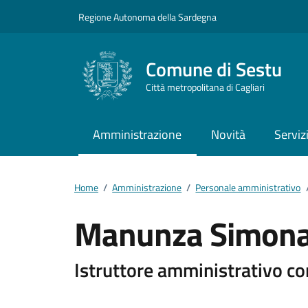
Vai ai contenuti
Vai al footer
Regione Autonoma della Sardegna
Comune di Sestu
Città metropolitana di Cagliari
Amministrazione
Novità
Serviz
Home
/
Amministrazione
/
Personale amministrativo
Manunza Simon
Dettagli della pers
Istruttore amministrativo co