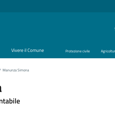
i
Vivere il Comune
Protezione civile
Agricoltu
/
Manunza Simona
a
ona
ntabile