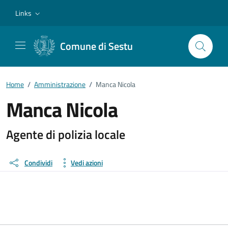
Vai ai contenuti
Vai al footer
Links
Comune di Sestu
Home
/
Amministrazione
/
Manca Nicola
Manca Nicola
Dettagli della persona
Agente di polizia locale
Condividi
Vedi azioni