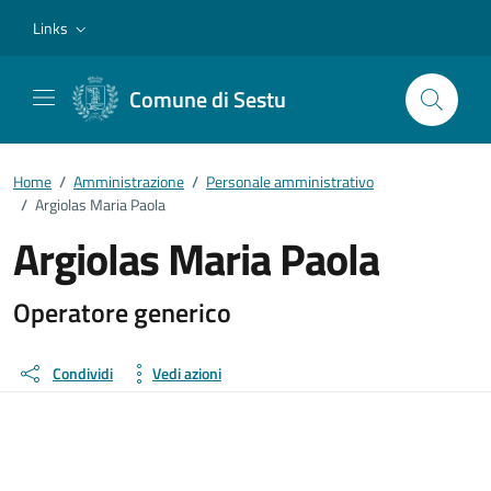
Vai ai contenuti
Vai al footer
Links
Comune di Sestu
Home
/
Amministrazione
/
Personale amministrativo
/
Argiolas Maria Paola
Argiolas Maria Paola
Dettagli della persona
Operatore generico
Condividi
Vedi azioni