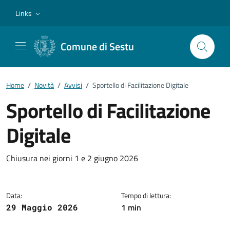
Vai ai contenuti
Vai al footer
Links
Comune di Sestu
Home
/
Novità
/
Avvisi
/
Sportello di Facilitazione Digitale
Sportello di Facilitazione
Digitale
Dettagli della notizia
Chiusura nei giorni 1 e 2 giugno 2026
Data:
Tempo di lettura:
1 min
29 Maggio 2026