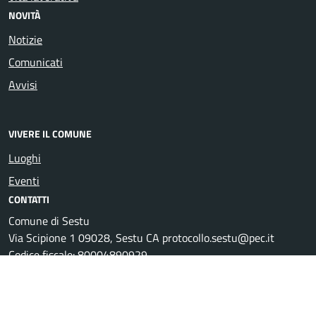
NOVITÀ
Notizie
Comunicati
Avvisi
VIVERE IL COMUNE
Luoghi
Eventi
CONTATTI
Comune di Sestu
Via Scipione 1 09028, Sestu CA protocollo.sestu@pec.it
Codice fiscale: 80004890929
P.IVA: 01098920927
Posta Elettronica Certificata