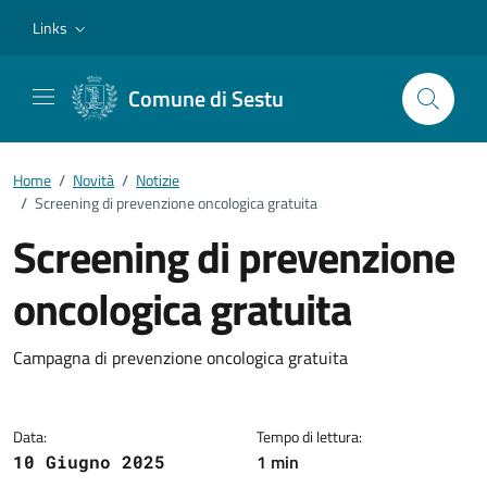
Vai ai contenuti
Vai al footer
Links
Comune di Sestu
Home
/
Novità
/
Notizie
/
Screening di prevenzione oncologica gratuita
Screening di prevenzione
oncologica gratuita
Dettagli della notizia
Campagna di prevenzione oncologica gratuita
Data:
Tempo di lettura:
1 min
10 Giugno 2025