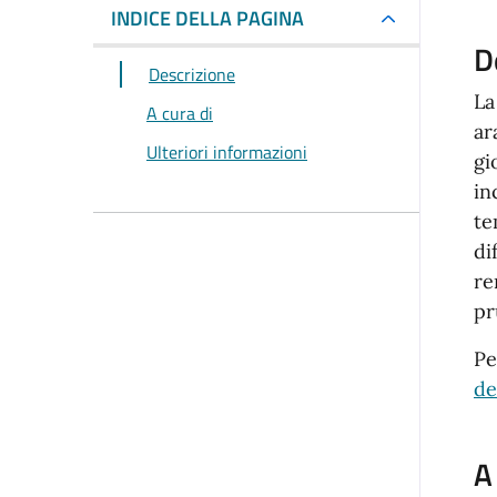
INDICE DELLA PAGINA
D
Descrizione
La
A cura di
ar
Ulteriori informazioni
gi
in
te
di
re
pr
Pe
de
A