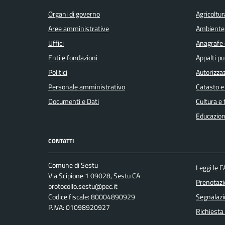
Organi di governo
Agricoltur
Aree amministrative
Ambiente
Uffici
Anagrafe e
Enti e fondazioni
Appalti pu
Politici
Autorizzaz
Personale amministrativo
Catasto e
Documenti e Dati
Cultura e
Educazion
CONTATTI
Comune di Sestu
Leggi le 
Via Scipione 1 09028, Sestu CA
Prenotaz
protocollo.sestu@pec.it
Codice fiscale: 80004890929
Segnalazi
P.IVA: 01098920927
Richiesta