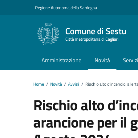
Vai ai contenuti
Vai al footer
Regione Autonoma della Sardegna
Comune di Sestu
Città metropolitana di Cagliari
Amministrazione
Novità
Serviz
Home
/
Novità
/
Avvisi
/
Rischio alto d’incendio: aller
Rischio alto d’inc
arancione per il 