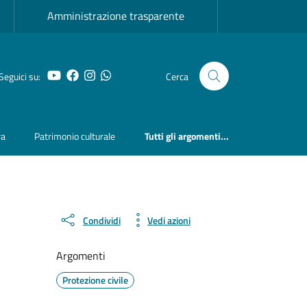
Amministrazione trasparente
YouTube
Facebook
Instagram
Whatsapp
Seguici su:
Cerca
ra
Patrimonio culturale
Tutti gli argomenti...
Condividi
Vedi azioni
Argomenti
Protezione civile